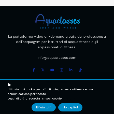
La piattaforma video on-demand creata dai professionisti
dell’acquagym per istruttori di acqua fitness e gli
appassionati di fitness
info@aquaclasses.com
Copyright ©2026
Utilizziamo i cookie per offrirti un'esperienza ottimale e una
comunicazione pertinente.
Creato con
Leggi di più
o
accetta i singoli cookie
.
Rifiuta tutti
Ho capito!