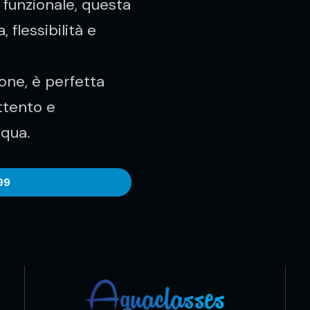
funzionale, questa
 flessibilità e
zione, è perfetta
ttento e
cqua.
99