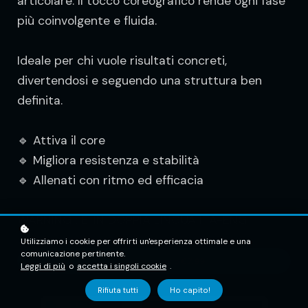
articolare. Il tocco coreografico rende ogni fase
più coinvolgente e fluida.
Ideale per chi vuole risultati concreti,
divertendosi e seguendo una struttura ben
definita.
🔹 Attiva il core
🔹 Migliora resistenza e stabilità
🔹 Allenati con ritmo ed efficacia
WARNING : E' IN DOPPIA LINGUA ITA-ENG
Utilizziamo i cookie per offrirti un'esperienza ottimale e una
comunicazione pertinente.
Aggiungi al carrello
€7.99
Leggi di più
o
accetta i singoli cookie
.
Rifiuta tutti
Ho capito!