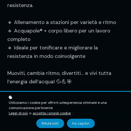
resistenza.
🔹 Allenamento a stazioni per varietà e ritmo
🔹 Acquapole® + corpo libero per un lavoro
completo
🔹 Ideale per tonificare e migliorare la
resistenza in modo coinvolgente
Muoviti, cambia ritmo, divertiti… e vivi tutta
l’energia dell’acqua! 💦💪🎯
WARNING !! è in doppia lingua
Utilizziamo i cookie per offrirti un'esperienza ottimale e una
comunicazione pertinente.
Leggi di più
o
accetta i singoli cookie
.
Aggiungi al carrello
€7.99
Rifiuta tutti
Ho capito!