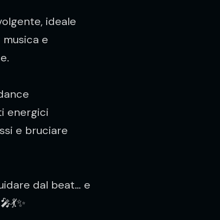
olgente, ideale
i musica e
e.
 dance
i energici
ssi e bruciare
guidare dal beat… e
 🎤💃✨