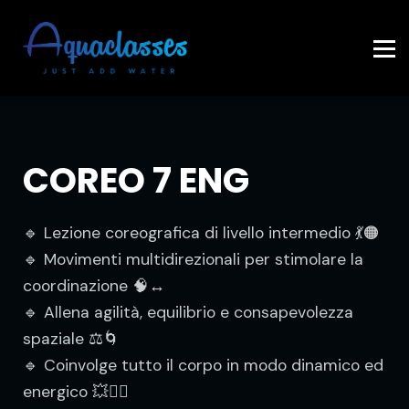
Contattaci
Accedi
COREO 7 ENG
🔹 Lezione coreografica di livello intermedio 💃🟠
🔹 Movimenti multidirezionali per stimolare la
coordinazione 🧠↔️
🔹 Allena agilità, equilibrio e consapevolezza
spaziale ⚖️🌀
🔹 Coinvolge tutto il corpo in modo dinamico ed
energico 💥🏃‍♀️