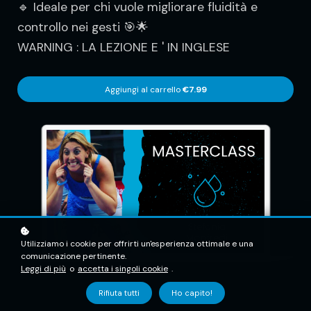
🔹 Ideale per chi vuole migliorare fluidità e
controllo nei gesti 🎯🌟
WARNING : LA LEZIONE E ' IN INGLESE
Aggiungi al carrello
€7.99
Utilizziamo i cookie per offrirti un'esperienza ottimale e una
comunicazione pertinente.
Leggi di più
o
accetta i singoli cookie
.
Rifiuta tutti
Ho capito!