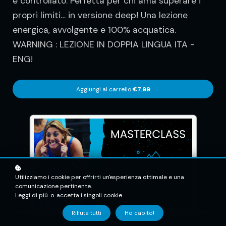
e controllato. Perfetta per chi ama superare i
propri limiti… in versione deep! Una lezione
energica, avvolgente e 100% acquatica.
WARNING : LEZIONE IN DOPPIA LINGUA ITA -
ENG!
Aggiungi al carrello
€7.99
Utilizziamo i cookie per offrirti un'esperienza ottimale e una
comunicazione pertinente.
Leggi di più
o
accetta i singoli cookie
.
Rifiuta tutti
Ho capito!