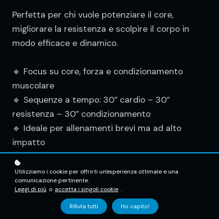
Perfetta per chi vuole potenziare il core,
migliorare la resistenza e scolpire il corpo in
modo efficace e dinamico.
🔹 Focus su core, forza e condizionamento
muscolare
🔹 Sequenze a tempo: 30” cardio – 30”
resistenza – 30” condizionamento
🔹 Ideale per allenamenti brevi ma ad alto
impatto
Spingi, resisti, accelera… e scolpisci il tuo core
Utilizziamo i cookie per offrirti un'esperienza ottimale e una
comunicazione pertinente.
un secondo alla volta! 💥⏱️🏋️‍♂️
Leggi di più
o
accetta i singoli cookie
.
Rifiuta tutti
Ho capito!