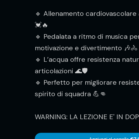
🔹 Allenamento cardiovascolare a
💓🔥
🔹 Pedalata a ritmo di musica p
motivazione e divertimento 🎶🚴
🔹 L’acqua offre resistenza natu
articolazioni 🌊🛡️
🔹 Perfetto per migliorare resiste
spirito di squadra 💪👊
WARNING: LA LEZIONE E' IN DO