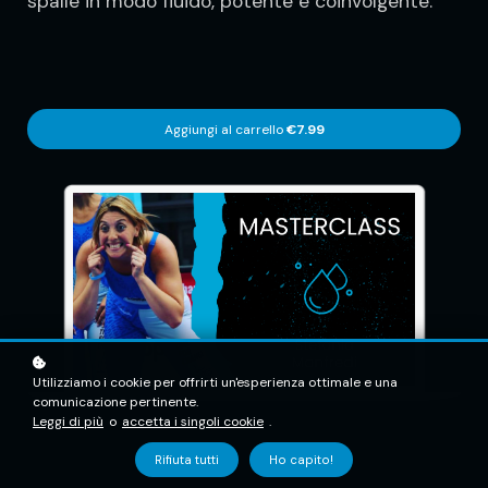
spalle in modo fluido, potente e coinvolgente.
Aggiungi al carrello
€7.99
Utilizziamo i cookie per offrirti un'esperienza ottimale e una
comunicazione pertinente.
Leggi di più
o
accetta i singoli cookie
.
Rifiuta tutti
Ho capito!