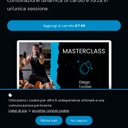
combinazione dinamica di cardio e forza in
un'unica sessione.
Aggiungi al carrello
€7.99
Utilizziamo i cookie per offrirti un'esperienza ottimale e una
comunicazione pertinente.
Leggi di più
o
accetta i singoli cookie
.
Rifiuta tutti
Ho capito!