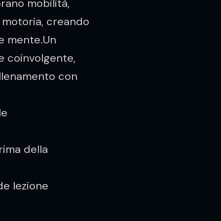
orano mobilità,
 motoria, creando
 e mente.Un
e coinvolgente,
’allenamento con
le
ima della
de lezione