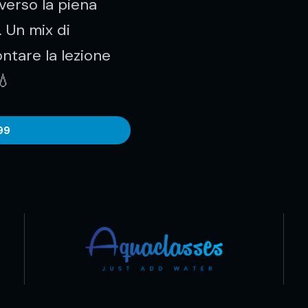
erso la piena
 Un mix di
ontare la lezione
💧
99