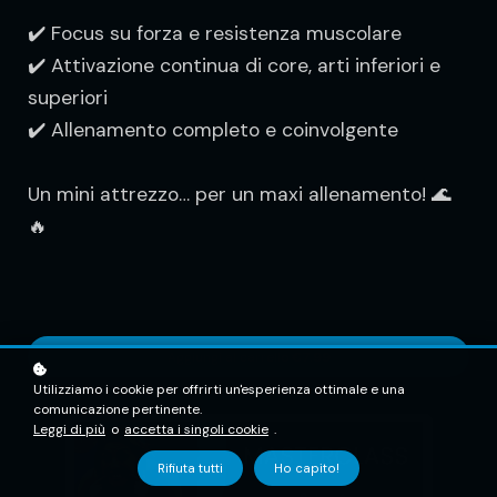
✔️ Focus su forza e resistenza muscolare
✔️ Attivazione continua di core, arti inferiori e
superiori
✔️ Allenamento completo e coinvolgente
Un mini attrezzo… per un maxi allenamento! 🌊
🔥
Aggiungi al carrello
€7.99
Utilizziamo i cookie per offrirti un'esperienza ottimale e una
comunicazione pertinente.
Leggi di più
o
accetta i singoli cookie
.
Rifiuta tutti
Ho capito!