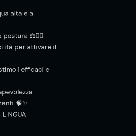
ua alta e a
e postura ⚖️🤸‍♀️
lità per attivare il
timoli efficaci e
apevolezza
menti 🧠✨
A LINGUA