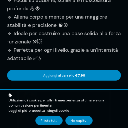
🔹 Focus su addome, schiena e muscolatura
profonda 💪🌟
🔹 Allena corpo e mente per una maggiore
stabilità e precisione 🧠🎯
🔹 Ideale per costruire una base solida alla forza
funzionale ⚒️💥
🔹 Perfetta per ogni livello, grazie a un’intensità
adattabile ✅💧
Aggiungi al carrello
€7.99
Utilizziamo i cookie per offrirti un'esperienza ottimale e una
comunicazione pertinente.
Leggi di più
o
accetta i singoli cookie
.
Rifiuta tutti
Ho capito!