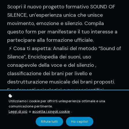
Scopri il nuovo progetto formativo SOUND OF
SILENCE, un’esperienza unica che unisce
movimento, emozione e silenzio. Compila
questo form per manifestare il tuo interesse a
partecipare alla formazione ufficiale.
⚡ Cosa ti aspetta: Analisi del metodo “Sound of
Silence”, Enciclopedia dei suoni, uso
consapevole della voce e del silenzio ,
classificazione dei brani per livello e
destrutturazione musicale dei brani proposti.
Fondamenti psicologici e neuroscientifici
dell’ascolto . E' un percorso didattico innovativo.
Utilizziamo i cookie per offrirti un'esperienza ottimale e una
💬 La compilazione non comporta alcun
comunicazione pertinente.
Leggi di più
o
accetta i singoli cookie
.
impegno di iscrizione, ma ti permetterà di:
Rifiuta tutti
Ho capito!
ricevere in anteprima tutte le informazioni