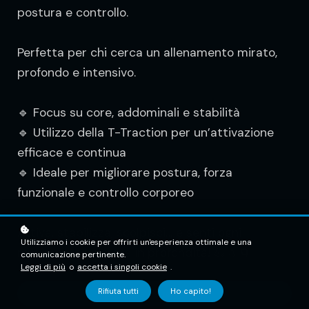
postura e controllo.
Perfetta per chi cerca un allenamento mirato,
profondo e intensivo.
🔹 Focus su core, addominali e stabilità
🔹 Utilizzo della T-Traction per un’attivazione
efficace e continua
🔹 Ideale per migliorare postura, forza
funzionale e controllo corporeo
Attiva, stabilizza, scolpisci… e senti ogni
Utilizziamo i cookie per offrirti un'esperienza ottimale e una
movimento lavorare in profondità! 💪💧🌀
comunicazione pertinente.
Leggi di più
o
accetta i singoli cookie
.
Rifiuta tutti
Ho capito!
Aggiungi al carrello
€7.99