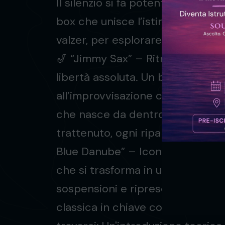
Il silenzio si fa potente, la musica
box che unisce l’istinto del sax a
valzer, per esplorare tutte le sf
🎷 “Jimmy Sax” – Ritmo tribale, 
libertà assoluta. Un brano che in
all’improvvisazione controllata, a
che nasce da dentro. Ogni silenz
trattenuto, ogni ripartenza un’es
Blue Danube” – Iconico, maestoso
che si trasforma in una danza liqu
sospensioni e riprese che valoriz
classica in chiave contemporane