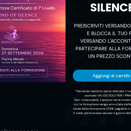
 si fa spazio. Una
SILENC
ll’eleganza di un
umature dell’acqua.
PREISCRIVITI VERSAND
respiro profondo,
E BLOCCA IL TUO 
VERSANDO L'ACCONT
vita
PARTECIPARE ALLA FO
lla forza del gesto
UN PREZZO SCON
io è un battito
Aggiungi al carrello
plosione. 💠 “The
, fluido. Un valzer
*Versando l'acconto potrai bloccare il t
scontato VALIDO SOLO PER I PRIMI
ida tra gesti lenti,
Non rimborsabile. L'acconto verrà rimbor
cui la formazione venga annullata dall'e
zano la musicalità
totale della formazione 250€ pagabile in 
Il saldo potrà essere versato il giorno del
a. 🌌 In questa box