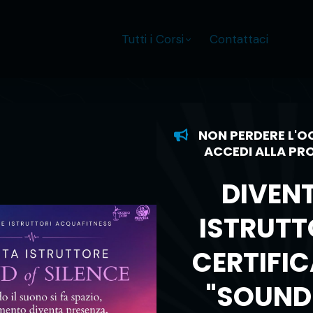
Tutti i Corsi
Contattaci
ENCE –
NON PERDERE L'O
ACCEDI ALLA P
LE:
DIVEN
 THE
ISTRUTT
"
CERTIFI
"SOUND