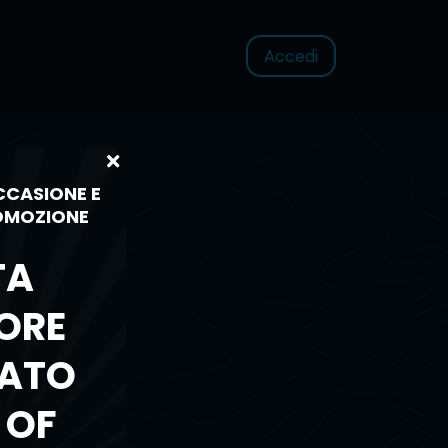
Accedi
CCASIONE E
ROMOZIONE
TA
ORE
CATO
 OF