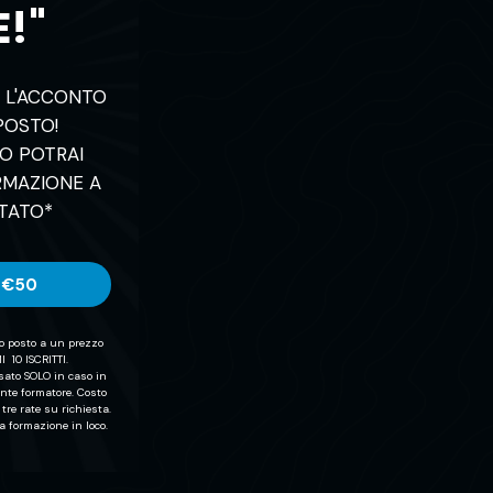
E!"
O L'ACCONTO
POSTO!
O POTRAI
RMAZIONE A
TATO*
€50
uo posto a un prezzo
 10 ISCRITTI.
sato SOLO in caso in
nte formatore. Costo
tre rate su richiesta.
la formazione in loco.